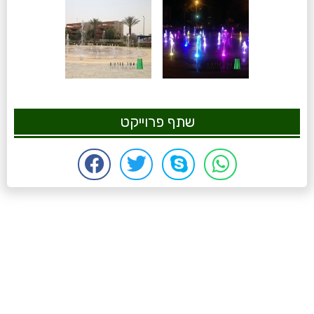
שתף פרוייקט