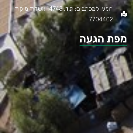
המען למכתבים: ת.ד. 14748 אשדוד מיקוד
7704402
מפת הגעה