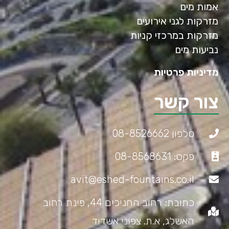
אמות מים
מזרקות לגני אירועים
מזרקות במרכזי קניות
נביעות מים
מדיניות פרטיות
צור קשר
טלפון 08-8526662
פקס: 08-8568631
avit@eshed-fountains.co.il
כתובת: רחוב החניכים 44, פינת רחוב
האשלג, א.ת. צפוני אשדוד