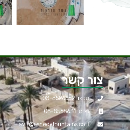
צור קשר
טלפון 08-8526662
פקס: 08-8568631
avit@eshed-fountains.co.il