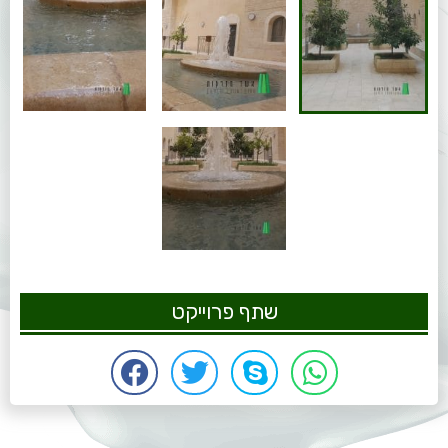
שתף פרוייקט