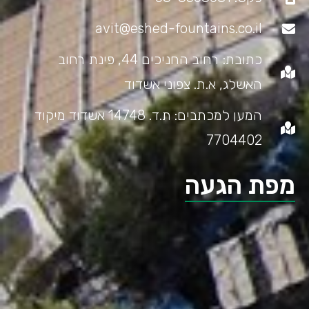
avit@eshed-fountains.co.il
כתובת: רחוב החניכים 44, פינת רחוב
האשלג, א.ת. צפוני אשדוד
המען למכתבים: ת.ד. 14748 אשדוד מיקוד
7704402
מפת הגעה