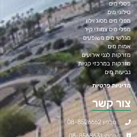
פסלי מים
סילוני מים
מפלי מים מסוג וילון
מפלי מים צמודי קיר
מגלשי מים משופעים
אמות מים
מזרקות לגני אירועים
מזרקות במרכזי קניות
נביעות מים
מדיניות פרטיות
צור קשר
טלפון 08-8526662
פקס: 08-8568631