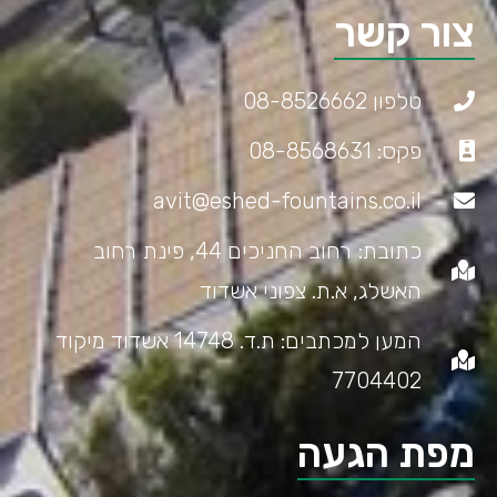
צור קשר
טלפון 08-8526662
פקס: 08-8568631
avit@eshed-fountains.co.il
כתובת: רחוב החניכים 44, פינת רחוב
האשלג, א.ת. צפוני אשדוד
המען למכתבים: ת.ד. 14748 אשדוד מיקוד
7704402
מפת הגעה