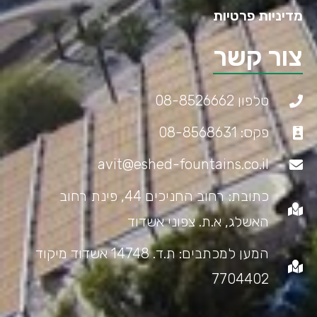
מדיניות פרטיות
צור קשר
טלפון 08-8526662
פקס: 08-8568631
avit@eshed-fountains.co.il
כתובת: רחוב החניכים 44, פינת רחוב
האשלג, א.ת. צפוני אשדוד
המען למכתבים: ת.ד. 14748 אשדוד מיקוד
7704402