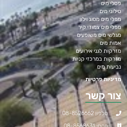
פסלי מים
סילוני מים
מפלי מים מסוג וילון
מפלי מים צמודי קיר
מגלשי מים משופעים
אמות מים
מזרקות לגני אירועים
מזרקות במרכזי קניות
נביעות מים
מדיניות פרטיות
צור קשר
טלפון 08-8526662
פקס: 08-8568631