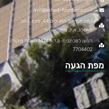
avit@eshed-fountains.co.il
כתובת: רחוב החניכים 44, פינת רחוב
האשלג, א.ת. צפוני אשדוד
המען למכתבים: ת.ד. 14748 אשדוד מיקוד
7704402
מפת הגעה