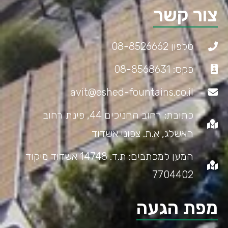
צור קשר
טלפון 08-8526662
פקס: 08-8568631
avit@eshed-fountains.co.il
כתובת: רחוב החניכים 44, פינת רחוב
האשלג, א.ת. צפוני אשדוד
המען למכתבים: ת.ד. 14748 אשדוד מיקוד
7704402
מפת הגעה