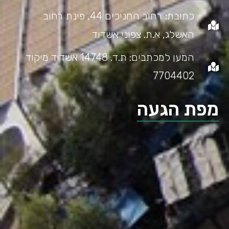
כתובת: רחוב החניכים 44, פינת רחוב
האשלג, א.ת. צפוני אשדוד
המען למכתבים: ת.ד. 14748 אשדוד מיקוד
7704402
מפת הגעה