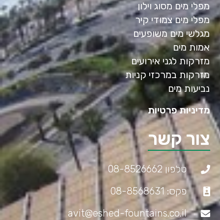
מפלי מים מסוג וילון
מפלי מים צמודי קיר
מגלשי מים משופעים
אמות מים
מזרקות לגני אירועים
מזרקות במרכזי קניות
נביעות מים
מדיניות פרטיות
צור קשר
טלפון 08-8526662
פקס: 08-8568631
avit@eshed-fountains.co.il