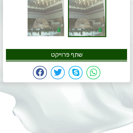
שתף פרוייקט