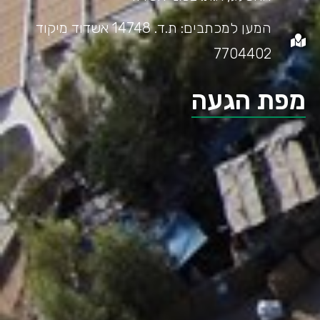
המען למכתבים: ת.ד. 14748 אשדוד מיקוד
7704402
מפת הגעה