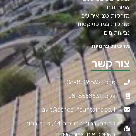
אמות מים
מזרקות לגני אירועים
מזרקות במרכזי קניות
נביעות מים
מדיניות פרטיות
צור קשר
טלפון 08-8526662
פקס: 08-8568631
avit@eshed-fountains.co.il
כתובת: רחוב החניכים 44, פינת רחוב
האשלג, א.ת. צפוני אשדוד