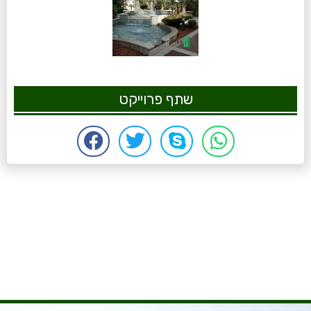
שתף פרוייקט