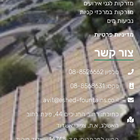
מזרקות לגני אירועים
מזרקות במרכזי קניות
נביעות מים
מדיניות פרטיות
צור קשר
טלפון 08-8526662
פקס: 08-8568631
avit@eshed-fountains.co.il
כתובת: רחוב החניכים 44, פינת רחוב
האשלג, א.ת. צפוני אשדוד
המען למכתבים: ת.ד. 14748 אשדוד מיקוד