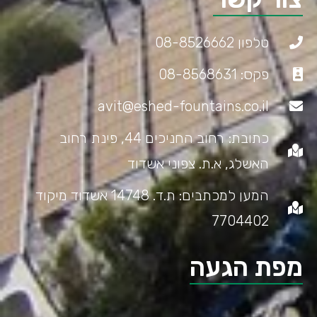
טלפון 08-8526662
פקס: 08-8568631
avit@eshed-fountains.co.il
כתובת: רחוב החניכים 44, פינת רחוב
האשלג, א.ת. צפוני אשדוד
המען למכתבים: ת.ד. 14748 אשדוד מיקוד
7704402
מפת הגעה