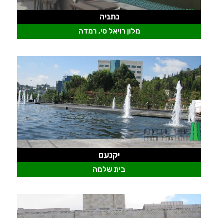
נתניה
מלון רויאל סי, רמדה
יקנעם
בית שלמה