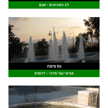
לב הסביונים – אגם
נס ציונה
סביוני נצר סירני – דרומית