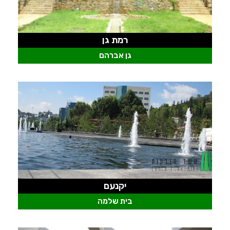
רמת גן
גן אברהם
יקנעם
בית שלמה