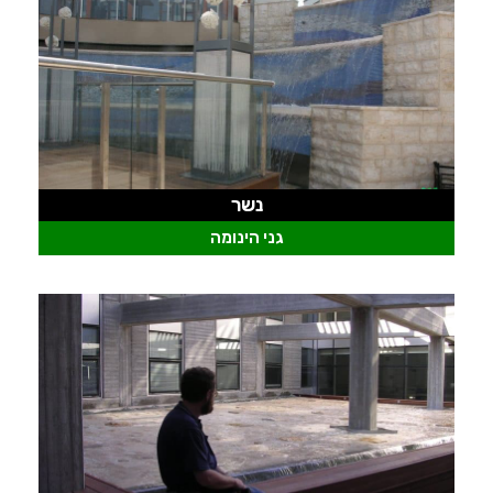
נשר
גני הינומה