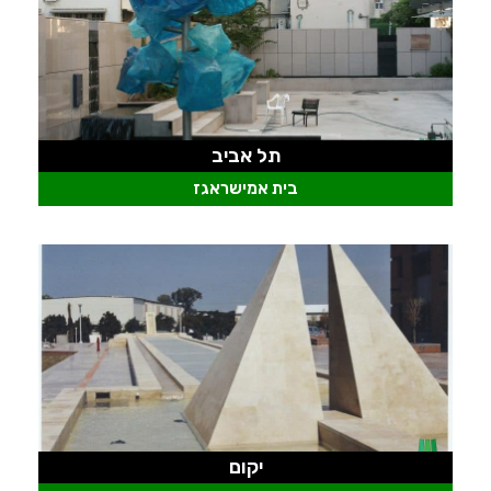
תל אביב
בית אמישראגז
יקום