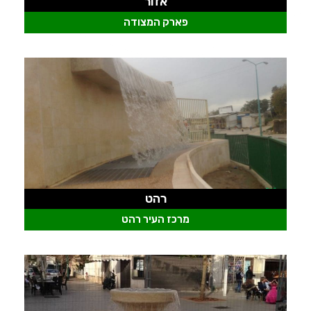
אזור
פארק המצודה
רהט
מרכז העיר רהט