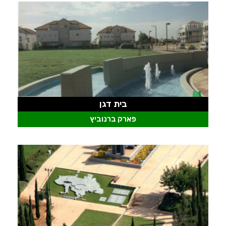
בית דגן
פארק ברנוביץ