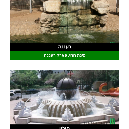
רעננה
פינת החי, פארק רעננה
חולון