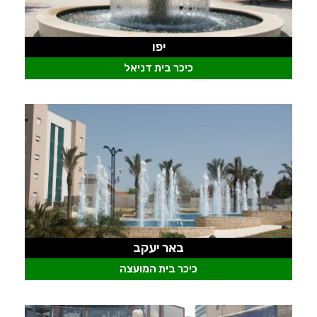
יפו
כיכר בית דניאל
באר יעקב
כיכר בית המועצה