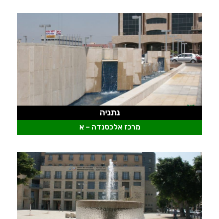
נתניה
מרכז אלכסנדה – א