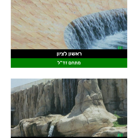
ראשון לציון
מתחם זד"ל