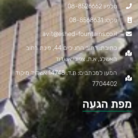
טלפון 08-8526662
פקס: 08-8568631
avit@eshed-fountains.co.il
כתובת: רחוב החניכים 44, פינת רחוב
האשלג, א.ת. צפוני אשדוד
המען למכתבים: ת.ד. 14748 אשדוד מיקוד
7704402
מפת הגעה