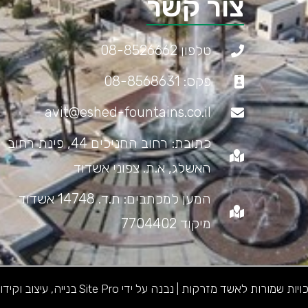
צור קשר
טלפון 08-8526662
פקס: 08-8568631
avit@eshed-fountains.co.il
כתובת: רחוב החניכים 44, פינת רחוב
האשלג, א.ת. צפוני אשדוד
המען למכתבים: ת.ד. 14748 אשדוד
מיקוד 7704402
ורות לאשד מזרקות | נבנה על ידי Site Pro בנייה, עיצוב וקידום אתרים