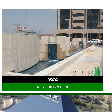
נתניה
מרכז אלכסנדה – א