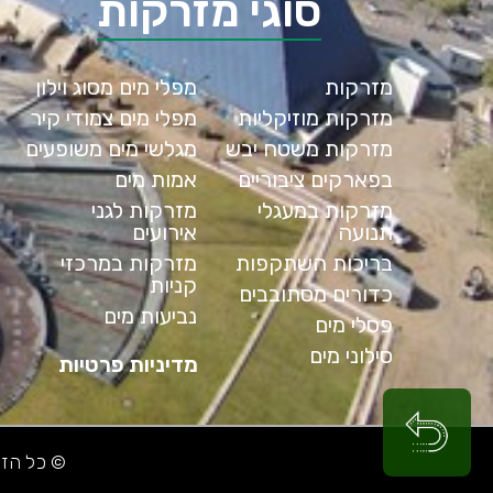
סוגי מזרקות
מזרקות
מפלי מים מסוג וילון
מזרקות מוזיקליות
מפלי מים צמודי קיר
מזרקות משטח יבש
מגלשי מים משופעים
בפארקים ציבוריים
אמות מים
מזרקות במעגלי
מזרקות לגני
תנועה
אירועים
בריכות השתקפות
מזרקות במרכזי
קניות
כדורים מסתובבים
נביעות מים
פסלי מים
סילוני מים
מדיניות פרטיות
© כל הזכויות שמ