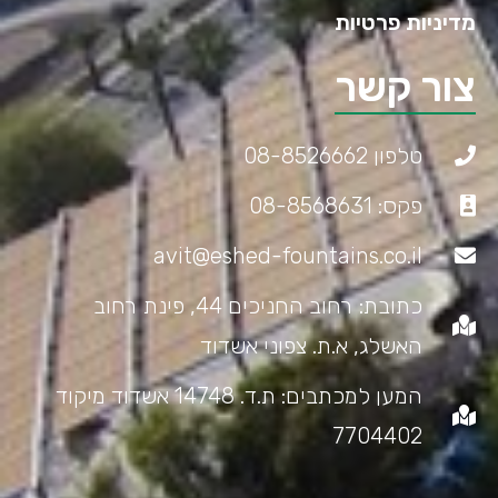
מדיניות פרטיות
צור קשר
טלפון 08-8526662
פקס: 08-8568631
avit@eshed-fountains.co.il
כתובת: רחוב החניכים 44, פינת רחוב
האשלג, א.ת. צפוני אשדוד
המען למכתבים: ת.ד. 14748 אשדוד מיקוד
7704402