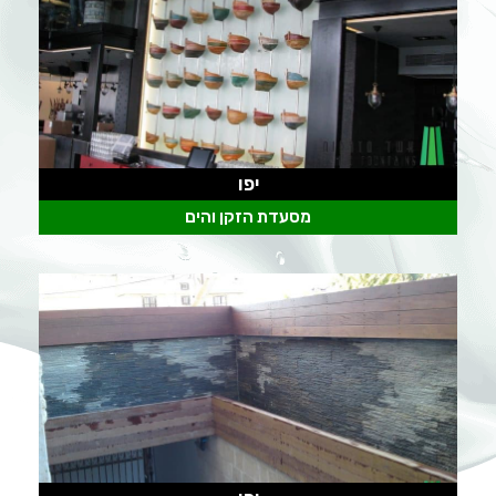
יפו
מסעדת הזקן והים