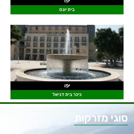
יפו
בית יונס
יפו
כיכר בית דניאל
סוגי מזרקות