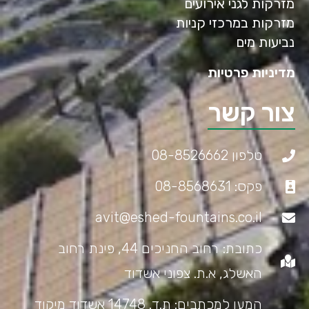
מזרקות לגני אירועים
מזרקות במרכזי קניות
נביעות מים
מדיניות פרטיות
צור קשר
טלפון 08-8526662
פקס: 08-8568631
avit@eshed-fountains.co.il
כתובת: רחוב החניכים 44, פינת רחוב
האשלג, א.ת. צפוני אשדוד
המען למכתבים: ת.ד. 14748 אשדוד מיקוד