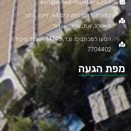
avit@eshed-fountains.co.il
כתובת: רחוב החניכים 44, פינת רחוב
האשלג, א.ת. צפוני אשדוד
המען למכתבים: ת.ד. 14748 אשדוד מיקוד
7704402
מפת הגעה