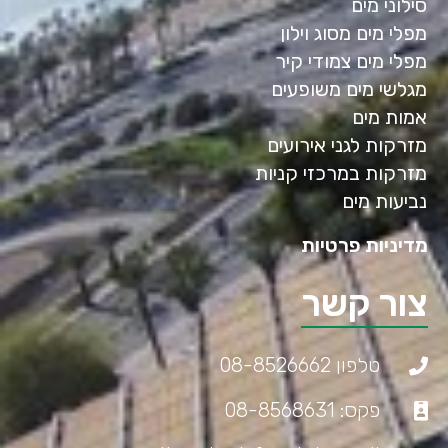
סילוני מים
מפלי מים מסוג וילון
מפלי מים צמודי קיר
מגלשי מים משופעים
אמות מים
מזרקות לגני אירועים
מזרקות במרכזי קניות
נביעות מים
מדיניות פרטיות
צור קשר
טלפון 08-8526662
פקס: 08-8568631